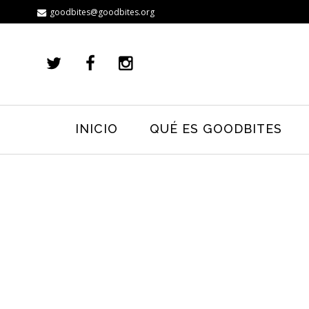
goodbites@goodbites.org
INICIO
QUÉ ES GOODBITES
16.08.24
ASÍ VAN LOS PROYECTOS
,
AYMY
,
BLOG
PRIMER SEMESTRE DE 2024 EN LA
FUNDACIÓN AYMY
Aquí podéis ver el trabajo que la Fundación AYMY