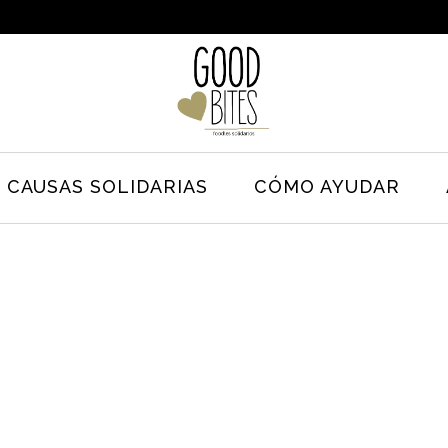
CAUSAS SOLIDARIAS
CÓMO AYUDAR
30.03.24
BLOG
,
NOTICIAS
DECESO DE NUESTRA PRESIDENTA, NÚRIA
VIDAL LLORENS
 ha
El equipo de GoodBites sentimos una tristeza inmensa