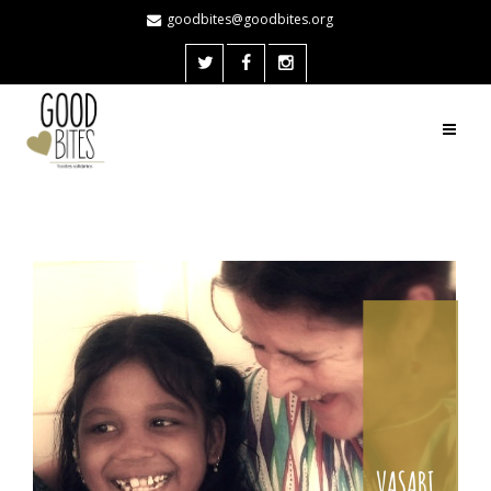
goodbites@goodbites.org