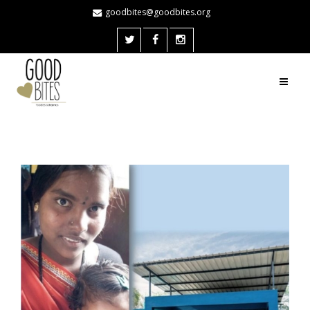
goodbites@goodbites.org